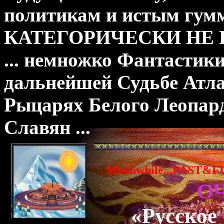
политикам и истым гум
КАТЕГОРИЧЕСКИ НЕ Р
... немножко Фантастики?
дальнейшей Судьбе Атл
Рыцарях Белого Леопар
Славян ...
Meanwhile...PAST&FU
ОЧ
«Русское