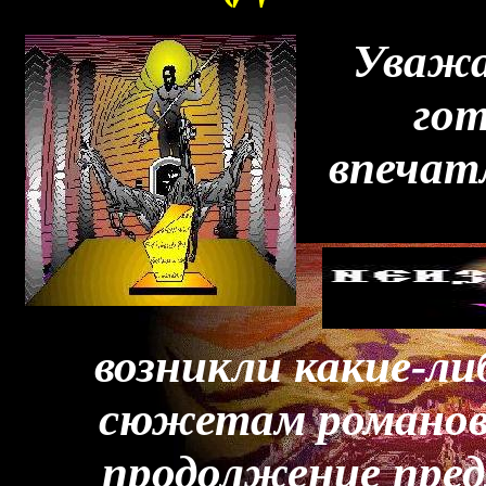
Уважа
гот
впечат
возникли какие-ли
сюжетам романов,
продолжение пред