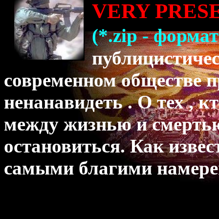
VERY PRESE
(*.zip - формат
публицистическ
современном обществе п
ненанавидеть . О тех , 
между жизнью и смертью
остановиться. Как извес
самыми благими намерен