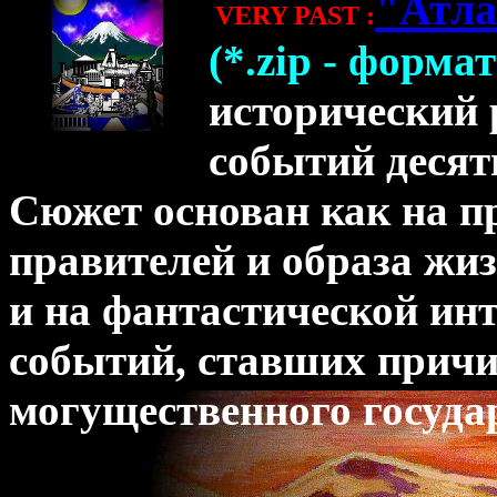
"Атла
VERY PAST :
(*.zip - форма
исторический 
событий десят
Сюжет основан как на п
правителей и образа жи
и на фантастической ин
событий, ставших причи
могущественного госуда